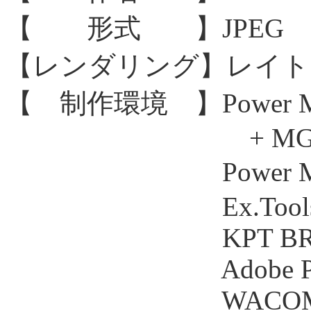
【 形式 】JPEG 64
【レンダリング】レイト
【 制作環境 】Power Maci
+ MGA Mille
Power Macintos
Ex.Tools Shade p
KPT BRYC
Adobe Photosh
WACOM ArtPad