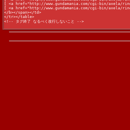
[ <a href="http://www.gundamania.com/cgi-bin/axela/rin
[ <a href="http://www.gundamania.com/cgi-bin/axela/rin
</b></span></td>

</tr></table>

<!-- タグ終了 なるべく改行しないこと -->
