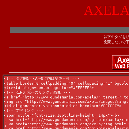
AXELA
□ 以下のタグを
□ 改変しないで
<!-- タグ開始 <A>タグ内は変更不可 -->

<table border=0 cellpadding="0" cellspacing="1" bgcolor
<tr><td align=center bgcolor="#FFFFFF">

<!-- RING 元へのリンクと画像 -->

<a href="http://www.gundamania.com/axela/" target="_top
<img src="http://www.gundamania.com/axela/images/ring.
<td align=center valign="middle" bgcolor="#FFFFFF">

<!-- 文字リンク -->

<span style="font-size:10pt;line-height: 14px"><b>

[ <a href="http://www.gundamania.com/cgi-bin/axela/rin
[ <a href="http://www.gundamania.com/axela/ring.html" 
[ <a href="http://www.gundamania.com/cgi-bin/axela/rin