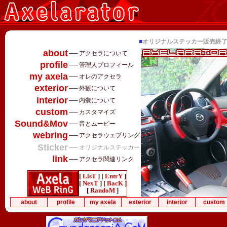
■
オリジナルステッカー販売終
about
──
アクセラについて
profile
──
管理人プロフィール
my axela
──
オレのアクセラ
exterior
──
外観について
interior
──
内装について
custom
──
カスタマイズ
Sound&Mov
──
音とムービー
webring
──
アクセラウェブリング
Sticker
──
オリジナルステッカー
link
──
アクセラ関連リンク
[
LisT
] [
EntrY
]
[
NexT
] [
BacK
]
[
RandoM
]
about
profile
my axela
exterior
interior
custom